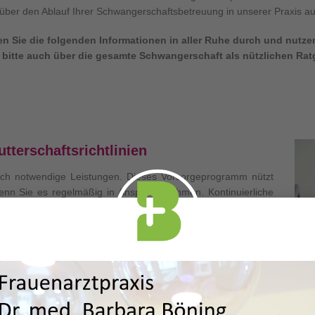
 über den Ablauf Ihrer Schwangerschaftsbetreuung in unserer Praxis au
n Sie die folgenden Informationen in aller Ruhe durch und nutze
 bitte auch über die gesamte Schwangerschaft als nützlichen Rat
tterschaftsrichtlinien
isch notwendige Leistungen. Dieses Vorsorgeprogramm nützt
enn Sie es regelmäßig in Anspruch nehmen. Kontinuierliche
 Schwangerschaftsrisiken so schnell wie möglich zu erkennen
suchungen und Maßnahmen sinnvoll und wünschenswert sein.
rfnis nach höchstmöglicher Sicherheit nachkommen.
haft festgestellt haben, erfolgt nun eine Reihe von