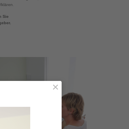
fklären.
n Sie
geber.
×