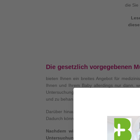
die Sie
Lese
diese
Die gesetzlich vorgegebenen Mu
bieten Ihnen ein breites Angebot für medizin
Ihnen und Ihrem Baby allerdings nur dann, w
Untersuchungen sind die Voraussetzung dafür,
und zu behandeln.
Darüber hinaus können jedoch weitere Unter
Dadurch können wir Ihrem verständlichen Bedü
Nachdem wir bei Ihnen eine Schwangersc
Untersuchungen: