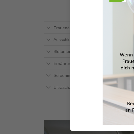
Frauenärztliche Untersuchung
Ausschluss Chlamydieninfektion
Blutuntersuchungen
Ernährungsberatung
Screening auf Schwangerschaftsdiabetes
Ultraschall-Untersuchungen